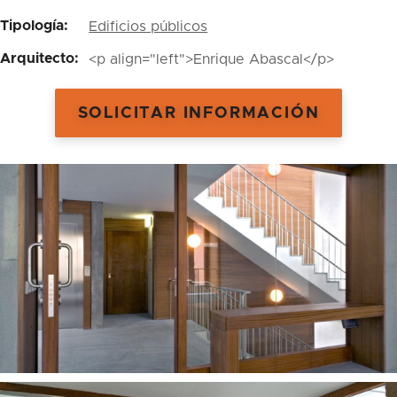
Tipología:
Edificios públicos
Arquitecto:
<p align="left">Enrique Abascal</p>
SOLICITAR INFORMACIÓN