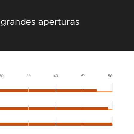
 grandes aperturas
35
45
30
40
50
35
45
30
40
50
35
45
30
40
50
35
45
30
40
50