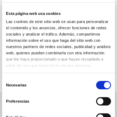
Esta página web usa cookies
«En Torinco construimos
Las cookies de este sitio web se usan para personalizar
el contenido y los anuncios, ofrecer funciones de redes
alianzas duraderas con
sociales y analizar el tráfico. Además, compartimos
información sobre el uso que haga del sitio web con
quienes creen en
una
nuestros partners de redes sociales, publicidad y análisis
arquitectura con
web, quienes pueden combinarla con otra información
que les haya proporcionado o que hayan recopilado a
propósito, sin fronteras y
partir del uso que haya hecho de sus servicios.
con impacto positivo
»
Selección
Necesarias
de
consentimiento
Preferencias
Comprometidos con
el oficio y el sector