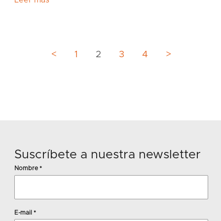
Leer más
Paginación d
<
1
2
3
4
>
Suscríbete a nuestra newsletter
Nombre
*
E-mail
*