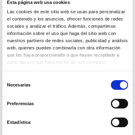
Esta página web usa cookies
Las cookies de este sitio web se usan para personalizar
el contenido y los anuncios, ofrecer funciones de redes
Torinco, especialistas en
sociales y analizar el tráfico. Además, compartimos
carpintería de madera para
información sobre el uso que haga del sitio web con
exterior
nuestros partners de redes sociales, publicidad y análisis
web, quienes pueden combinarla con otra información
Julio 2025
que les haya proporcionado o que hayan recopilado a
Torinco es mucho más que una empresa de
partir del uso que haya hecho de sus servicios.
referencia en el sector de la carpintería.
Leer más
Selección
Necesarias
de
consentimiento
Preferencias
Estadística