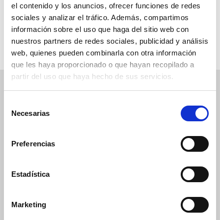
el contenido y los anuncios, ofrecer funciones de redes
sociales y analizar el tráfico. Además, compartimos
información sobre el uso que haga del sitio web con
nuestros partners de redes sociales, publicidad y análisis
web, quienes pueden combinarla con otra información
que les haya proporcionado o que hayan recopilado a
partir del uso que haya hecho de sus servicios.
Suscríbete a nuestra newsletter
Selección
Necesarias
de
Nombre
*
consentimiento
Preferencias
E-mail
*
Estadística
Marketing