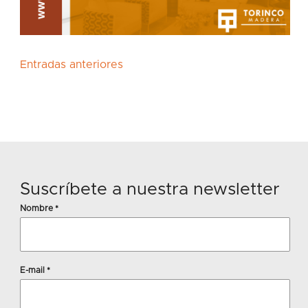
Navegación de entradas
Entradas anteriores
Suscríbete a nuestra newsletter
Nombre
*
E-mail
*