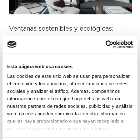
Ventanas sostenibles y ecológicas:
diseño, eficiencia y confort
En un momento en el que la arquitectura busca
equilibrar diseño, eficiencia y sostenibilidad, las
Esta página web usa cookies
ventanas sostenibles se han convertido en un
Las cookies de este sitio web se usan para personalizar
elemento clave para reducir el impacto ambiental
el contenido y los anuncios, ofrecer funciones de redes
de los edificios y mejorar el confort interior. En
sociales y analizar el tráfico. Además, compartimos
Torinco, especialistas en carpintería de madera
información sobre el uso que haga del sitio web con
sostenible, sabemos que la elección de la ventana
nuestros partners de redes sociales, publicidad y análisis
adecuada no solo …
Ver más
web, quienes pueden combinarla con otra información
que les haya proporcionado o que hayan recopilado a
partir del uso que haya hecho de sus servicios.