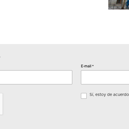
r
E-mail
*
Sí, estoy de acuerd