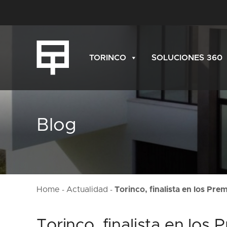
TORINCO
SOLUCIONES 360
Blog
Home
Actualidad
Torinco, finalista en los Pr
-
-
Torinco, finalista en lo