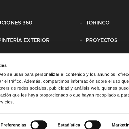
CIONES 360
TORINCO
INTERÍA EXTERIOR
PROYECTOS
INTERÍA INTERIOR
CONTACTO
ies
web se usan para personalizar el contenido y los anuncios, ofrec
ÁREA PRIVADA
ar el tráfico. Además, compartimos información sobre el uso que
tners de redes sociales, publicidad y análisis web, quienes pue
ación que les haya proporcionado o que hayan recopilado a parti
vicios.
Preferencias
Estadística
Marketi
FC