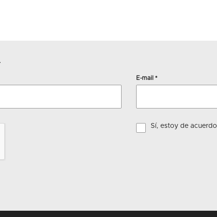
r
E-mail
*
Sí, estoy de acuerd