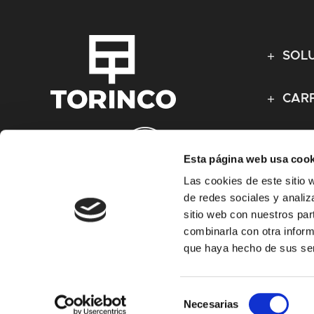
SOLU
CARP
CARP
Esta página web usa cook
Las cookies de este sitio 
de redes sociales y analiz
sitio web con nuestros par
combinarla con otra inform
que haya hecho de sus ser
Selección
Necesarias
Aviso Legal
Política de privacidad
Políticas Cookies
PE
de