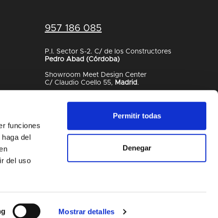
957 186 085
P.I. Sector S-2. C/ de los Constructores
Pedro Abad (Córdoba)
Showroom Meet Design Center
C/ Claudio Coello 55,
Madrid
.
CONTACTO
Permitir todas
er funciones
 haga del
Denegar
den
r del uso
ng
Mostrar detalles