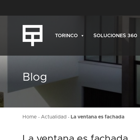
TORINCO
SOLUCIONES 360
Blog
Home
Actualidad
La ventana es fachada
-
-
La ventana es fachada