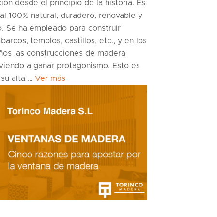
ión desde el principio de la historia. Es
al 100% natural, duradero, renovable y
o. Se ha empleado para construir
 barcos, templos, castillos, etc., y en los
años las construcciones de madera
lviendo a ganar protagonismo. Esto es
 su alta …
Ver más