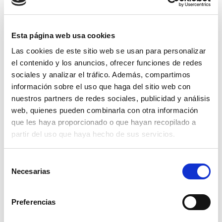
la opción más eficiente y sostenible
.
Apostar por madera tratada con tecnologías
Esta página web usa cookies
avanzadas garantiza una solución duradera,
Las cookies de este sitio web se usan para personalizar
respetuosa con el medio ambiente y altamente
el contenido y los anuncios, ofrecer funciones de redes
funcional para cualquier proyecto arquitectónico.
sociales y analizar el tráfico. Además, compartimos
información sobre el uso que haga del sitio web con
En Torinco llevamos
más de 50 años trabajando en
nuestros partners de redes sociales, publicidad y análisis
el sector de la carpintería de madera de altas
web, quienes pueden combinarla con otra información
prestaciones
. Nos hemos convertido en referentes
que les haya proporcionado o que hayan recopilado a
en
ventanas de madera de calidad
gracias a la
partir del uso que haya hecho de sus servicios.
excelencia de nuestros proyectos.
Selección
Necesarias
de
consentimiento
Preferencias