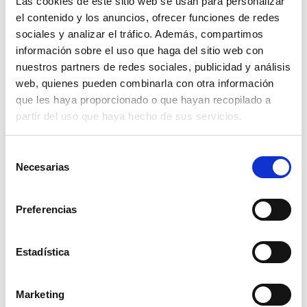
Las cookies de este sitio web se usan para personalizar
ventanas RF60
el contenido y los anuncios, ofrecer funciones de redes
sociales y analizar el tráfico. Además, compartimos
información sobre el uso que haga del sitio web con
nuestros partners de redes sociales, publicidad y análisis
web, quienes pueden combinarla con otra información
que les haya proporcionado o que hayan recopilado a
partir del uso que haya hecho de sus servicios.
Gran Hotel Inglés
Selección
JW Marriott en Madrid
Necesarias
de
consentimiento
Preferencias
Estadística
Hotel Círculo Gran Vía
Residencia de Mayores
Eduardo Dato – Madrid
Marketing