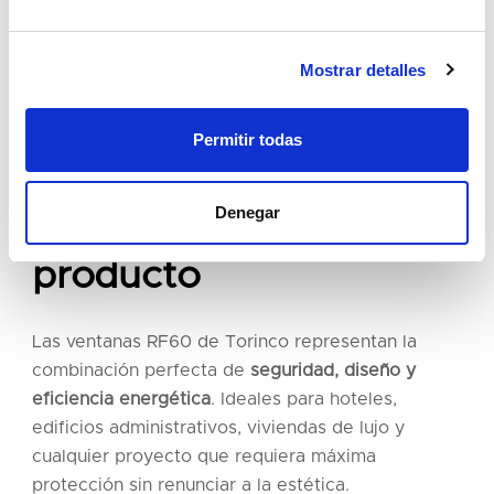
Mostrar detalles
Hotel Boutique
La Fonda Heritage
Permitir todas
Protección, estética y
Denegar
eficiencia en un solo
producto
Las ventanas RF60 de Torinco representan la
combinación perfecta de
seguridad, diseño y
eficiencia energética
. Ideales para hoteles,
edificios administrativos, viviendas de lujo y
cualquier proyecto que requiera máxima
protección sin renunciar a la estética.